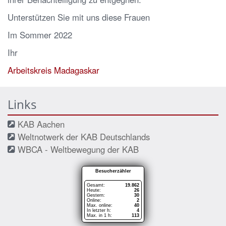
Unterstützen Sie mit uns diese Frauen
Im Sommer 2022
Ihr
Arbeitskreis Madagaskar
Links
KAB Aachen
Weltnotwerk der KAB Deutschlands
WBCA - Weltbewegung der KAB
Besucherzähler
Gesamt:
19.862
Heute:
26
Gestern:
30
Online:
2
Max. online:
40
In letzter h:
4
Max. in 1 h:
113