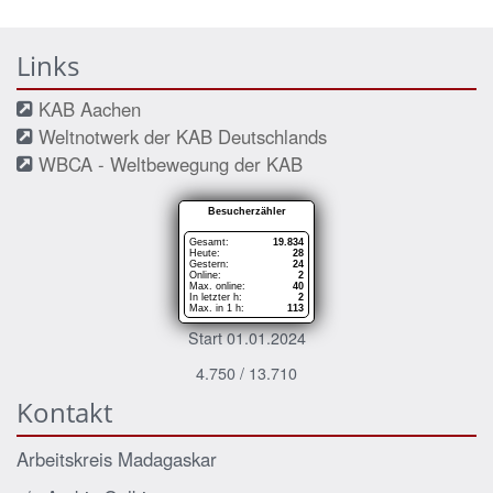
Links
KAB Aachen
Weltnotwerk der KAB Deutschlands
WBCA - Weltbewegung der KAB
Besucherzähler
Gesamt:
19.834
Heute:
28
Gestern:
24
Online:
2
Max. online:
40
In letzter h:
2
Max. in 1 h:
113
Start 01.01.2024
4.750 / 13.710
Kontakt
Arbeitskreis Madagaskar