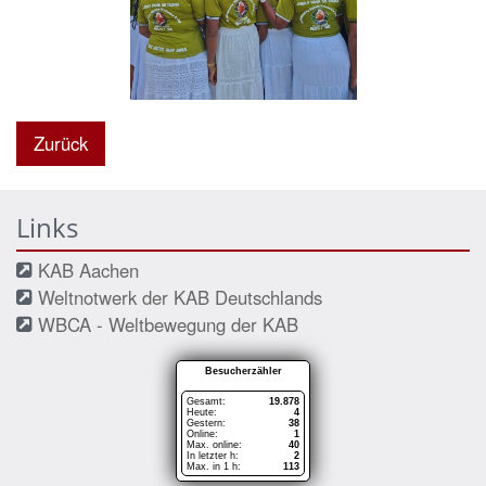
Zurück
Links
KAB Aachen
Weltnotwerk der KAB Deutschlands
WBCA - Weltbewegung der KAB
Besucherzähler
Gesamt:
19.878
Heute:
4
Gestern:
38
Online:
1
Max. online:
40
In letzter h:
2
Max. in 1 h:
113