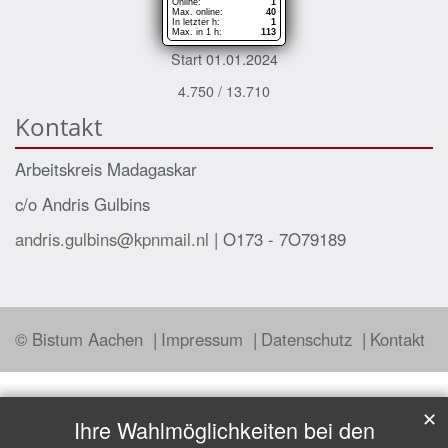
Online:
1
Max. online:
40
In letzter h:
1
Max. in 1 h:
113
Start 01.01.2024
4.750 / 13.710
Kontakt
Arbeitskreis Madagaskar
c/o Andris Gulbins
andris.gulbins@kpnmail.nl
| O173 - 7O79189
© Bistum Aachen
Impressum
Datenschutz
Kontakt
✕
Ihre Wahlmöglichkeiten bei den