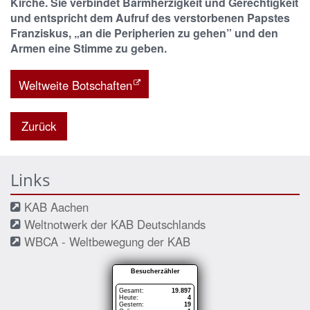
Kirche. Sie verbindet Barmherzigkeit und Gerechtigkeit
und entspricht dem Aufruf des verstorbenen Papstes
Franziskus, „an die Peripherien zu gehen” und den
Armen eine Stimme zu geben.
Weltweite Botschaften
Zurück
Links
KAB Aachen
Weltnotwerk der KAB Deutschlands
WBCA - Weltbewegung der KAB
Besucherzähler
Gesamt:
19.897
Heute:
4
Gestern:
19