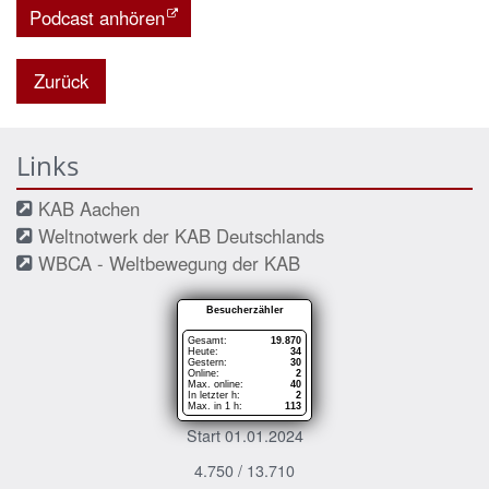
Podcast anhören
Zurück
Links
KAB Aachen
Weltnotwerk der KAB Deutschlands
WBCA - Weltbewegung der KAB
Besucherzähler
Gesamt:
19.870
Heute:
34
Gestern:
30
Online:
2
Max. online:
40
In letzter h:
2
Max. in 1 h:
113
Start 01.01.2024
4.750 / 13.710