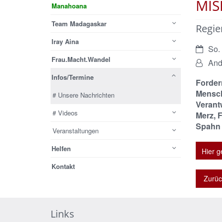
MISE
Manahoana
Team Madagaskar
Regie
Iray Aina
Datum:
So.
Frau.Macht.Wandel
Von:
And
Infos/Termine
Forder
Mensch
# Unsere Nachrichten
Verant
# Videos
Merz, 
Spahn 
Veranstaltungen
Helfen
Hier g
Kontakt
Zurüc
Links