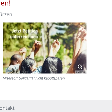
ren!
ürzen
© Misereor
Misereor: Solidarität nicht kaputtsparen
ontakt