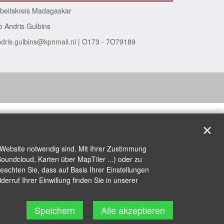
beitskreis Madagaskar
o Andris Gulbins
dris.gulbins@kpnmail.nl
| O173 - 7O79189
✕
 Website notwendig sind. Mit Ihrer Zustimmung
oundcloud, Karten über MapTiler ...) oder zu
achten Sie, dass auf Basis Ihrer Einstellungen
erruf Ihrer Einwillung finden Sie in unserer
Speichern
Alle akzeptieren