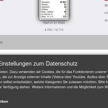
Gesamt:
19.827
Ar
Heute:
21
Gestern:
24
Online:
2
c/
Max. online:
40
In letzter h:
2
Max. in 1 h:
113
an
Start 01.01.2024
4.750 / 13.710
kt
Einstellungen zum Datenschutz
ieten. Dazu verwenden wir Cookies, die für das Funktionieren unserer
die zur Anzeige externer Inhalte (Videos über Youtube, Audios über S
 selbst entscheiden, welche Kategorien Sie zulassen möchten. Bitte be
ur Verfügung stehen. Weitere Informationen und die Möglichkeit zum Wid
stiken