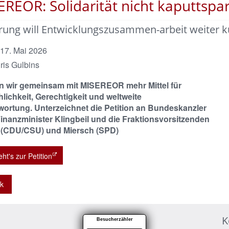
REOR: Solidarität nicht kaputtspa
rung will Entwicklungszusammen-arbeit weiter k
 17. Mai 2026
ris Gulbins
n wir gemeinsam mit MISEREOR mehr Mittel für
lichkeit, Gerechtigkeit und weltweite
wortung. Unterzeichnet die Petition an Bundeskanzler
Finanzminister Klingbeil und die Fraktionsvorsitzenden
(CDU/CSU) und Miersch (SPD)
eht's zur Petition
k
K
Besucherzähler