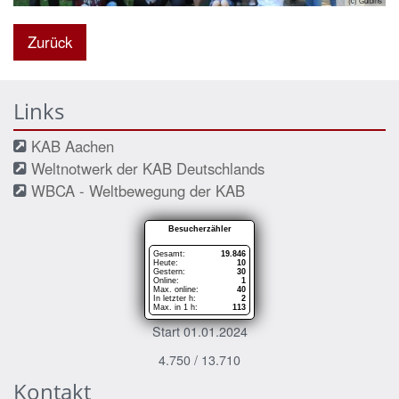
(c) Gulbins
Zurück
Links
KAB Aachen
Weltnotwerk der KAB Deutschlands
WBCA - Weltbewegung der KAB
Besucherzähler
Gesamt:
19.846
Heute:
10
Gestern:
30
Online:
1
Max. online:
40
In letzter h:
2
Max. in 1 h:
113
Start 01.01.2024
4.750 / 13.710
Kontakt