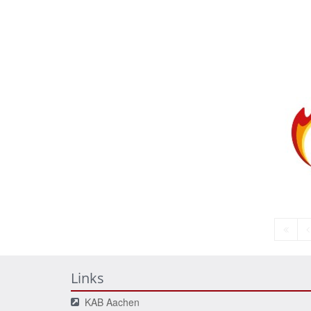
Erste
V
Seite
S
Links
KAB Aachen