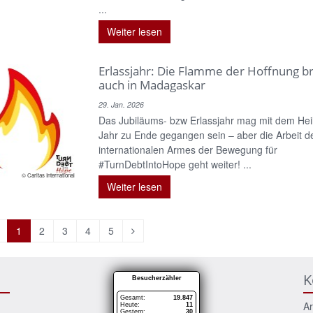
...
Weiter lesen
Erlassjahr: Die Flamme der Hoffnung b
auch in Madagaskar
29. Jan. 2026
Das Jubiläums- bzw Erlassjahr mag mit dem Hei
Jahr zu Ende gegangen sein – aber die Arbeit d
internationalen Armes der Bewegung für
#TurnDebtIntoHope geht weiter! ...
© Caritas International
Weiter lesen
orherige
Nächste
1
2
3
4
5
eite
Seite
K
Besucherzähler
Gesamt:
19.847
Ar
Heute:
11
Gestern:
30