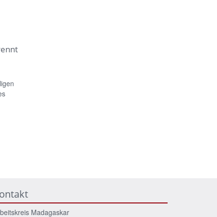
rennt
ligen
es
ontakt
beitskreis Madagaskar