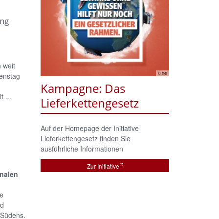
ung
 weit
© frei
ienstag
Kampagne: Das
 ...
Lieferkettengesetz
Auf der Homepage der Initiative
Lieferkettengesetz finden Sie
ausführliche Informationen
Zur Initiative
onalen
te
nd
 Südens.