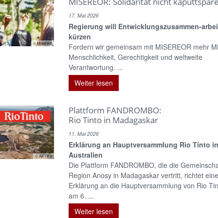
MISEREOR: Solidarität nicht kaputtspar
17. Mai 2026
Regierung will Entwicklungszusammen-arbeit
kürzen
© Misereor
Fordern wir gemeinsam mit MISEREOR mehr Mitt
Menschlichkeit, Gerechtigkeit und weltweite
Verantwortung. ...
Weiter lesen
Plattform FANDROMBO:
Rio Tinto in Madagaskar
11. Mai 2026
Erklärung an Hauptversammlung Rio Tinto i
Australien
© AK - FB
Die Plattform FANDROMBO, die die Gemeinscha
Region Anosy in Madagaskar vertritt, richtet eine
Erklärung an die Hauptversammlung von Rio Tin
am 6. ...
Weiter lesen