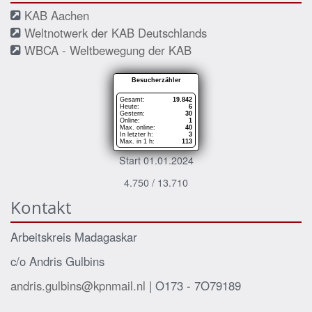
KAB Aachen
Weltnotwerk der KAB Deutschlands
WBCA - Weltbewegung der KAB
Besucherzähler
Gesamt:
19.842
Heute:
6
Gestern:
30
Online:
1
Max. online:
40
In letzter h:
3
Max. in 1 h:
113
Start 01.01.2024
4.750 / 13.710
Kontakt
Arbeitskreis Madagaskar
c/o Andris Gulbins
andris.gulbins@kpnmail.nl
| O173 - 7O79189